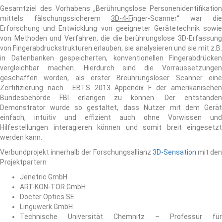
Gesamtziel des Vorhabens „Berührungslose Personenidentifikation
mittels fälschungssicherem
3D-4-F
inger-Scanner“ war die
Erforschung und Entwicklung von geeigneter Gerätetechnik sowie
von Methoden und Verfahren, die die berührungslose 3D-Erfassung
von Fingerabdruckstrukturen erlauben, sie analysieren und sie mit z.B.
in Datenbanken gespeicherten, konventionellen Fingerabdrücken
vergleichbar machen. Hierdurch sind die Vorraussetzungen
geschaffen worden, als erster Breührungsloser Scanner eine
Zertifizierung nach EBTS 2013 Appendix F der amerikanischen
Bundesbehörde FBI erlangen zu können. Der entstanden
Demonstrator wurde so gestaltet, dass Nutzer mit dem Gerät
einfach, intuitiv und effizient auch ohne Vorwissen und
Hilfestellungen interagieren können und somit breit eingesetzt
werden kann.
Verbundprojekt innerhalb der Forschungsallianz
3D-Sensation
mit den
Projektpartern
Jenetric GmbH
ART-KON-TOR GmbH
Docter Optics SE
Linguwerk GmbH
Technische Universität Chemnitz – Professur für