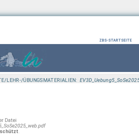
ZBS-STARTSEITE
E/LEHR-/ÜBUNGSMATERIALIEN:
EV3D_Uebung5_SoSe2025
r Datei
5_SoSe2025_web.pdf
schützt
.